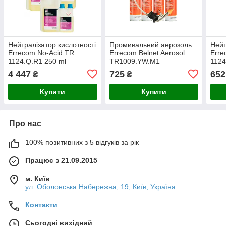
Нейтралізатор кислотності
Промивальний аерозоль
Нейт
Errecom No-Acid TR
Errecom Belnet Aerosol
Erre
1124.Q.R1 250 ml
TR1009.YW.M1
1124
4 447
725
652
₴
₴
Купити
Купити
Про нас
100% позитивних з 5 відгуків за рік
Працює з 21.09.2015
м. Київ
ул. Оболонська Набережна, 19, Київ, Україна
Контакти
Сьогодні вихідний