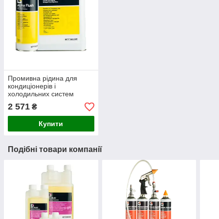
Промивна рідина для
кондиціонерів і
холодильних систем
Errecom Alpha Flush
2 571
₴
TR1142.P.01
Купити
Подібні товари компанії