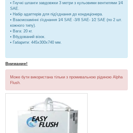
• Гнучкі шланги завдовжки 3 метри з кульовими вентилями 1⁄4
SAE.
• Набір адаптерів для під'єднання до кондиціонера.
• Взаємозамінні з'єднання 1⁄4 SAE -3/8 SAE- 1⁄2 SAE (по 2 шт.
кожного типу).
• Вага: 20 кг.
• Вбудований візок.
• Габарити: 445x300x740 мм.
Внимание!
Може бути використана тільки з промивальною рідиною Alpha
Flush.