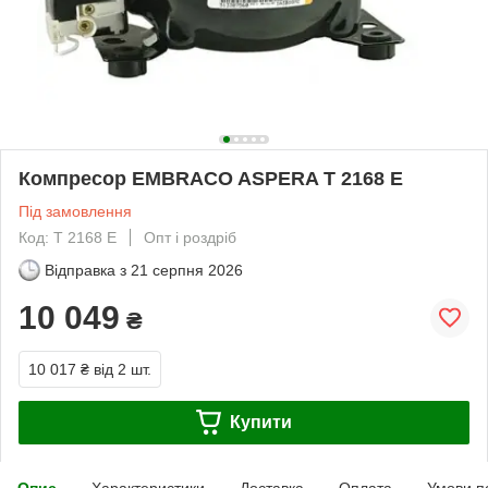
Компресор EMBRACO ASPERA T 2168 E
Під замовлення
Код: T 2168 E
Опт і роздріб
Відправка з
21 серпня 2026
10 049
₴
10 017 ₴
від 2 шт.
Купити
Опис
Характеристики
Доставка
Оплата
Умови п