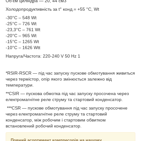
Об'єм циліндра — 20, 44 см3
Холодопродуктивність за t° конд.= +55 °C, Wt
-30°С – 548 Wt
-25°С – 726 Wt
-23,3°C – 761 Wt
-20°С – 965 Wt
-15°С – 1265 Wt
-10°С – 1626 Wtt
Напруга/Частота: 220-240 V 50 Hz 1
*RSIR-RSCR — під час запуску пускове обмотування живиться
через термістор, опір якого змінюється залежно від
температури.
**CSIR — пускова обмотка під час запуску просочена через
електромагнітне реле струму та стартовий конденсатор.
***CSR — пускове обмотування під час запуску просочене
через електромагнітне реле струму та стартовий
конденсатор, між робочим і стартовим обвитком
встановлений робочий конденсатор.
Повний асортимент компресорів на нашому