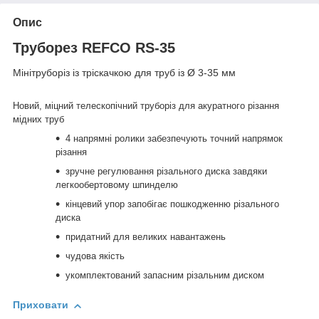
Опис
Труборез REFCO RS-35
Мінітруборіз із тріскачкою для труб із Ø 3-35 мм
Новий, міцний телескопічний труборіз для акуратного різання
мідних труб
4 напрямні ролики забезпечують точний напрямок
різання
зручне регулювання різального диска завдяки
легкообертовому шпинделю
кінцевий упор запобігає пошкодженню різального
диска
придатний для великих навантажень
чудова якість
укомплектований запасним різальним диском
Приховати