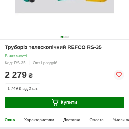
Труборіз телескопічний REFCO RS-35
В наявності
Код: RS-35
Опт і роздріб
2 279
₴
1 749 ₴
від 2 шт.
Купити
Опис
Характеристики
Доставка
Оплата
Умови п