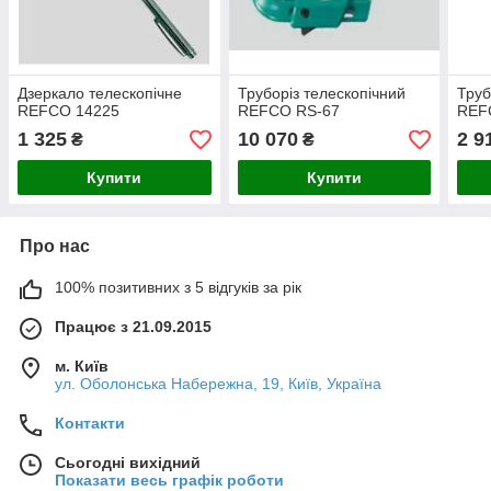
Дзеркало телескопічне
Труборіз телескопічний
Труб
REFCO 14225
REFCO RS-67
REF
1 325
10 070
2 9
₴
₴
Купити
Купити
Про нас
100% позитивних з 5 відгуків за рік
Працює з 21.09.2015
м. Київ
ул. Оболонська Набережна, 19, Київ, Україна
Контакти
Сьогодні вихідний
Показати весь графік роботи