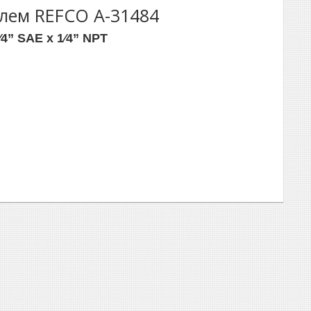
елем REFCO A-31484
4” SAE х 1⁄4” NPT