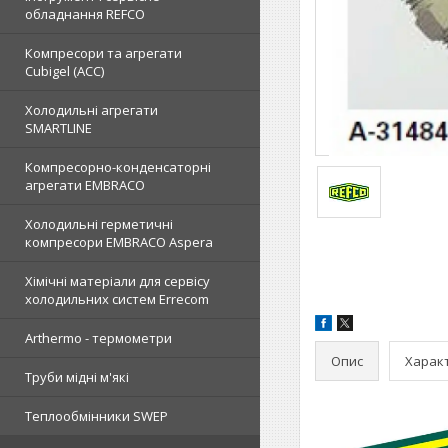
обладнання REFCO
Компресори та агрегати
Cubigel (ACC)
Холодильні агрегати
SMARTLINE
Компресорно-конденсаторні
агрегати EMBRACO
Холодильні герметичні
компресори EMBRACO Aspera
Хімічні матеріали для сервісу
холодильних систем Errecom
Arthermo - термометри
Опис
Харак
Труби мідні м'які
Теплообмінники SWEP