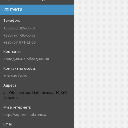
КОНТАКТИ
+380 (68) 389-60-81
+380 (97) 736-00-73
+380 (67) 971-92-09
Холодильне обладнання
Максим Галіч
ул. Оболонська Набережна, 19, Київ,
Україна
http://sopormetal.com.ua