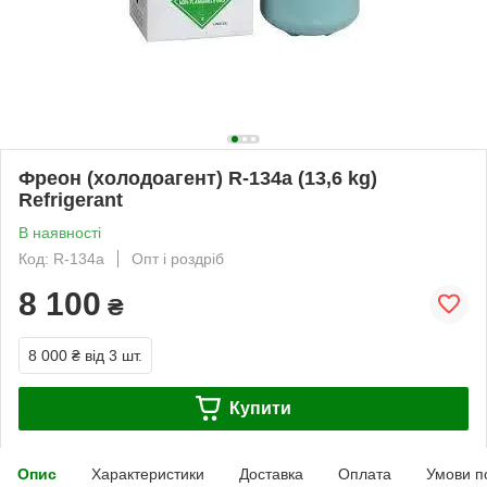
Фреон (холодоагент) R-134a (13,6 kg)
Refrigerant
В наявності
Код: R-134a
Опт і роздріб
8 100
₴
8 000 ₴
від 3 шт.
Купити
Опис
Характеристики
Доставка
Оплата
Умови п