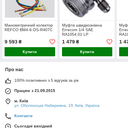
Манометричний колектор
Муфта швидкознімна
Муф
REFCO BM4-6-DS-R407С
Errecom 1/4 SAE
Erre
RA1054.01 LP
RA1
9 593
1 479
1 4
₴
₴
Купити
Купити
Про нас
100% позитивних з 5 відгуків за рік
Працює з 21.09.2015
м. Київ
ул. Оболонська Набережна, 19, Київ, Україна
Контакти
Сьогодні вихідний